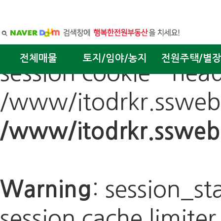
: session_sta
Warning
이
전체매물
토지/임야/농지
전원주택/별
session cookie - head
/www/itodrkr.sswebpl
/www/itodrkr.ssweb
: session_sta
Warning
session cache limiter