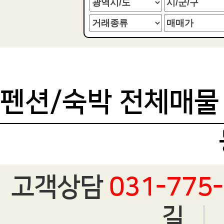
펜션/숙박 전체매물
고객상담
031-775
길
|